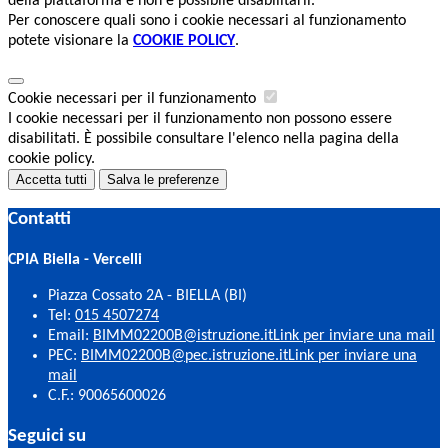
della piattaforma e non è possibile disabilitarli.
Per conoscere quali sono i cookie necessari al funzionamento
potete visionare la
COOKIE POLICY
.
Cookie necessari per il funzionamento
I cookie necessari per il funzionamento non possono essere
disabilitati. È possibile consultare l'elenco nella pagina della
cookie policy.
Accetta tutti
Salva le preferenze
Contatti
CPIA Biella - Vercelli
Piazza Cossato 2A - BIELLA (BI)
Tel:
015 4507274
Email:
BIMM02200B@istruzione.it
Link per inviare una mail
PEC:
BIMM02200B@pec.istruzione.it
Link per inviare una
mail
C.F.: 90065600026
Seguici su