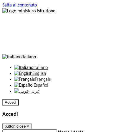
Salta al contenuto
Italiano
Italiano
English
Français
Español
عربى
Accedi
Accedi
button close
×