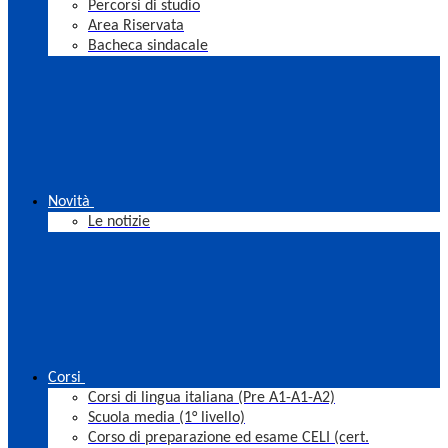
Percorsi di studio
Area Riservata
Bacheca sindacale
Novità
Le notizie
Corsi
Corsi di lingua italiana (Pre A1-A1-A2)
Scuola media (1° livello)
Corso di preparazione ed esame CELI (cert.