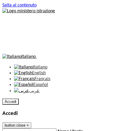
Salta al contenuto
Italiano
Italiano
English
Français
Español
عربى
Accedi
Accedi
button close
×