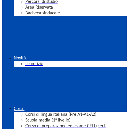
Percorsi di studio
Area Riservata
Bacheca sindacale
Novità
Le notizie
Corsi
Corsi di lingua italiana (Pre A1-A1-A2)
Scuola media (1° livello)
Corso di preparazione ed esame CELI (cert.