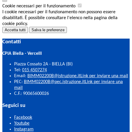
Cookie necessari per il funzionamento
I cookie necessari per il funzionamento non possono essere
disabilitati. È possibile consultare l'elenco nella pagina della
cookie policy.
Accetta tutti
Salva le preferenze
Contatti
CPIA Biella - Vercelli
Piazza Cossato 2A - BIELLA (BI)
Tel:
015 4507274
Email:
BIMM02200B@istruzione.it
Link per inviare una mail
PEC:
BIMM02200B@pec.istruzione.it
Link per inviare una
mail
C.F.: 90065600026
Seguici su
Facebook
Youtube
Instagram