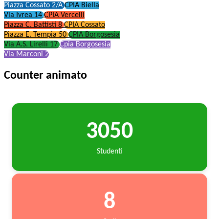
Piazza Cossato 2/A
CPIA Biella
Via Ivrea 14
CPIA Vercelli
Piazza C. Battisti 8
CPIA Cossato
Piazza E. Tempia 50
CPIA Borgosesia
Via A.S. Lirelli 17
Cpia Borgosesia
Via Marconi 2
Counter animato
3050
Studenti
8