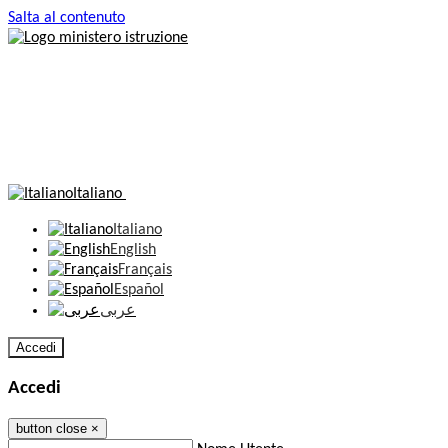
Salta al contenuto
Italiano
Italiano
English
Français
Español
عربى
Accedi
Accedi
button close
×