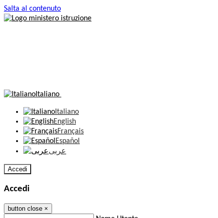
Salta al contenuto
Italiano
Italiano
English
Français
Español
عربى
Accedi
Accedi
button close
×