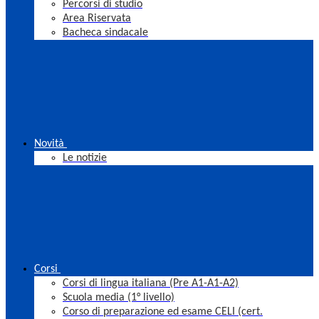
Percorsi di studio
Area Riservata
Bacheca sindacale
Novità
Le notizie
Corsi
Corsi di lingua italiana (Pre A1-A1-A2)
Scuola media (1° livello)
Corso di preparazione ed esame CELI (cert.