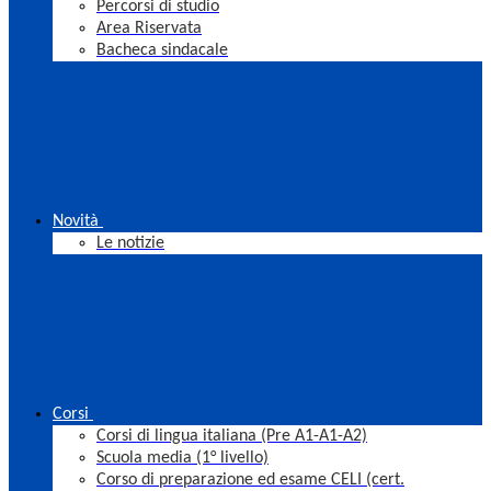
Percorsi di studio
Area Riservata
Bacheca sindacale
Novità
Le notizie
Corsi
Corsi di lingua italiana (Pre A1-A1-A2)
Scuola media (1° livello)
Corso di preparazione ed esame CELI (cert.