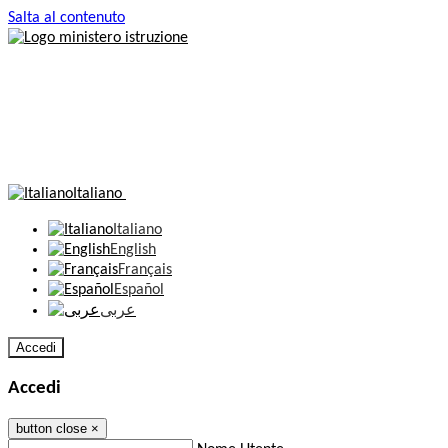
Salta al contenuto
Italiano
Italiano
English
Français
Español
عربى
Accedi
Accedi
button close
×