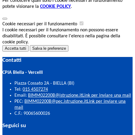
Per conoscere quali sono i cookie necessari al funzionamento
potete visionare la
COOKIE POLICY
.
Cookie necessari per il funzionamento
I cookie necessari per il funzionamento non possono essere
disabilitati. È possibile consultare l'elenco nella pagina della
cookie policy.
Accetta tutti
Salva le preferenze
Contatti
CPIA Biella - Vercelli
Piazza Cossato 2A - BIELLA (BI)
Tel:
015 4507274
Email:
BIMM02200B@istruzione.it
Link per inviare una mail
PEC:
BIMM02200B@pec.istruzione.it
Link per inviare una
mail
C.F.: 90065600026
Seguici su