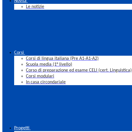
Novità
Le notizie
Corsi
Corsi di lingua italiana (Pre A1-A1-A2)
Scuola media (1° livello)
Corso di preparazione ed esame CELI (cert. Linguistica)
Corsi modulari
In casa circondariale
Progetti