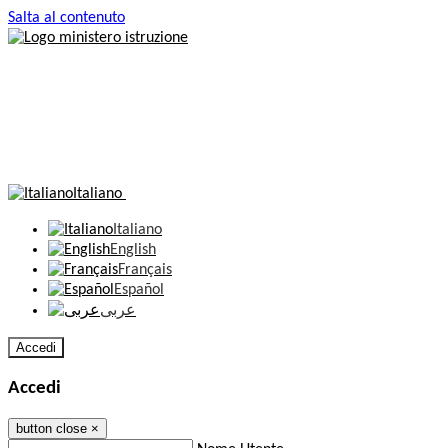
Salta al contenuto
Italiano
Italiano
English
Français
Español
عربى
Accedi
Accedi
button close
×