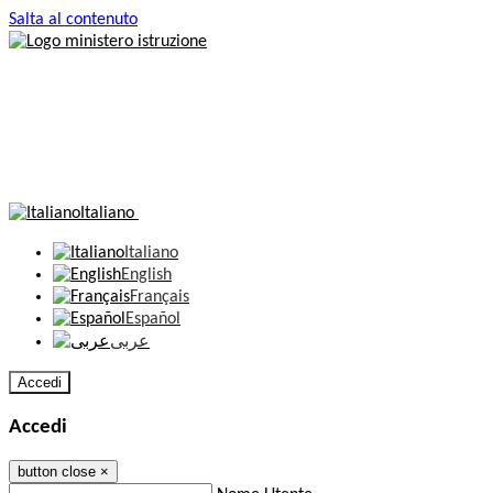
Salta al contenuto
Italiano
Italiano
English
Français
Español
عربى
Accedi
Accedi
button close
×