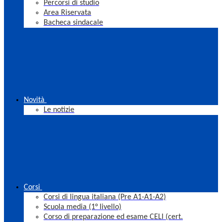
Percorsi di studio
Area Riservata
Bacheca sindacale
Novità
Le notizie
Corsi
Corsi di lingua italiana (Pre A1-A1-A2)
Scuola media (1° livello)
Corso di preparazione ed esame CELI (cert.