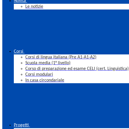
Novità
Le notizie
Corsi
Corsi di lingua italiana (Pre A1-A1-A2)
Scuola media (1° livello)
Corso di preparazione ed esame CELI (cert. Linguistica)
Corsi modulari
In casa circondariale
Progetti