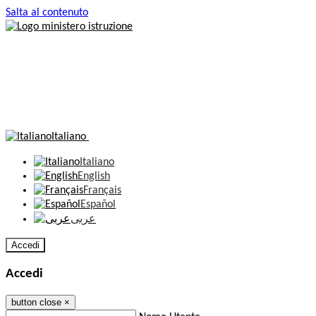
Salta al contenuto
Italiano
Italiano
English
Français
Español
عربى
Accedi
Accedi
button close
×