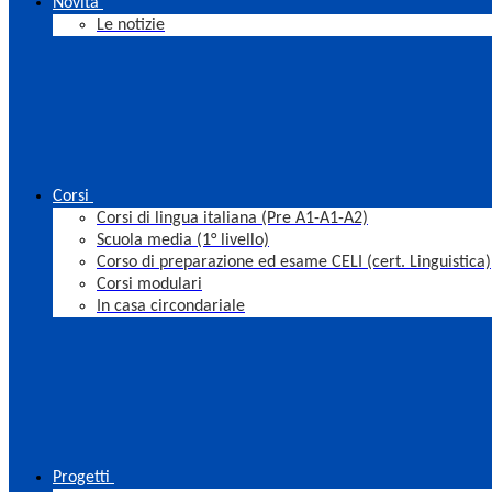
Novità
Le notizie
Corsi
Corsi di lingua italiana (Pre A1-A1-A2)
Scuola media (1° livello)
Corso di preparazione ed esame CELI (cert. Linguistica)
Corsi modulari
In casa circondariale
Progetti