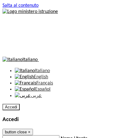
Salta al contenuto
Italiano
Italiano
English
Français
Español
عربى
Accedi
Accedi
button close
×