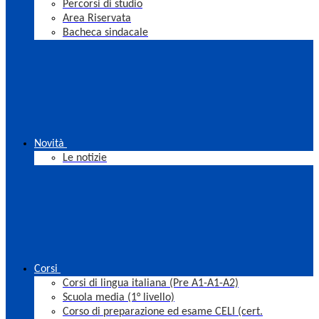
Percorsi di studio
Area Riservata
Bacheca sindacale
Novità
Le notizie
Corsi
Corsi di lingua italiana (Pre A1-A1-A2)
Scuola media (1° livello)
Corso di preparazione ed esame CELI (cert.