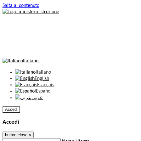
Salta al contenuto
Italiano
Italiano
English
Français
Español
عربى
Accedi
Accedi
button close
×