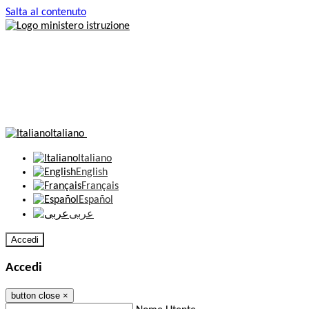
Salta al contenuto
Italiano
Italiano
English
Français
Español
عربى
Accedi
Accedi
button close
×