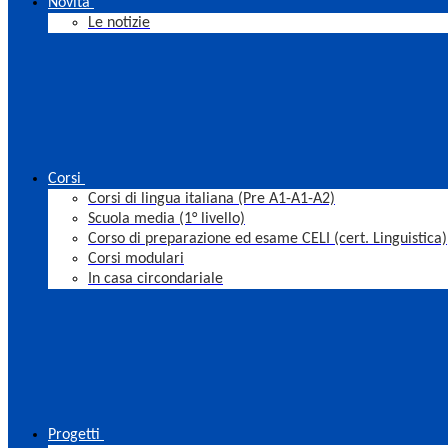
Novità
Le notizie
Corsi
Corsi di lingua italiana (Pre A1-A1-A2)
Scuola media (1° livello)
Corso di preparazione ed esame CELI (cert. Linguistica)
Corsi modulari
In casa circondariale
Progetti