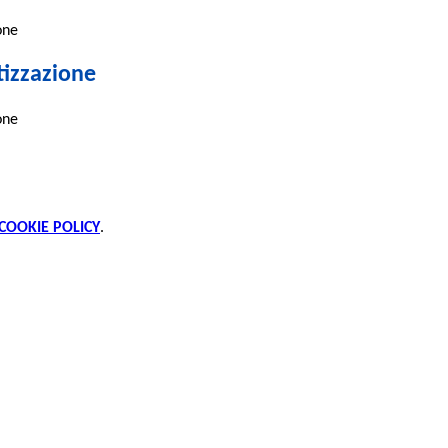
one
tizzazione
one
COOKIE POLICY
.