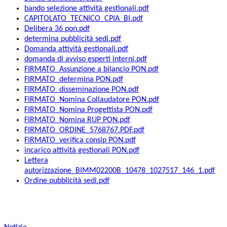
bando selezione attività gestionali.pdf
CAPITOLATO_TECNICO_CPIA_BI.pdf
Delibera 36 pon.pdf
determina pubblicità sedi.pdf
Domanda attività gestionali.pdf
domanda di avviso esperti interni.pdf
FIRMATO_Assunzione a bilancio PON.pdf
FIRMATO_determina PON.pdf
FIRMATO_disseminazione PON.pdf
FIRMATO_Nomina Collaudatore PON.pdf
FIRMATO_Nomina Progettista PON.pdf
FIRMATO_Nomina RUP PON.pdf
FIRMATO_ORDINE_5768767.PDF.pdf
FIRMATO_verifica consip PON.pdf
incarico attività gestionali PON.pdf
Lettera
autorizzazione_BIMM02200B_10478_1027517_146_1.pdf
Ordine pubblicità sedi.pdf