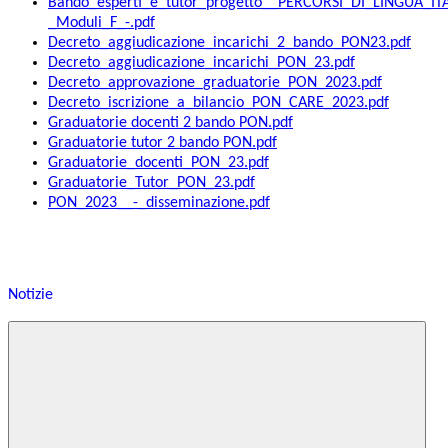
Bando_esperti_e_tutor_progetto__PERCORSI_DI_LINGUA_I
_Moduli_F_-.pdf
Decreto_aggiudicazione_incarichi_2_bando_PON23.pdf
Decreto_aggiudicazione_incarichi_PON_23.pdf
Decreto_approvazione_graduatorie_PON_2023.pdf
Decreto_iscrizione_a_bilancio_PON_CARE_2023.pdf
Graduatorie docenti 2 bando PON.pdf
Graduatorie tutor 2 bando PON.pdf
Graduatorie_docenti_PON_23.pdf
Graduatorie_Tutor_PON_23.pdf
PON_2023__-_disseminazione.pdf
Notizie