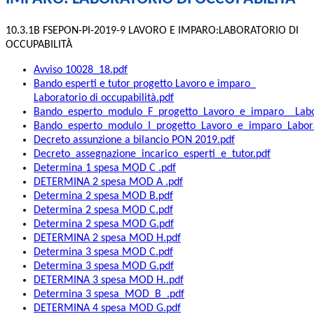
10.3.1B FSEPON-PI-2019-9 LAVORO E IMPARO:LABORATORIO DI
OCCUPABILITÀ
Avviso 10028_18.pdf
Bando esperti e tutor progetto Lavoro e imparo_
Laboratorio di occupabilità.pdf
Bando_esperto_modulo_F_progetto_Lavoro_e_imparo__Labora
Bando_esperto_modulo_I_progetto_Lavoro_e_imparo_Laborat
Decreto assunzione a bilancio PON 2019.pdf
Decreto_assegnazione_incarico_esperti_e_tutor.pdf
Determina 1 spesa MOD C .pdf
DETERMINA 2 spesa MOD A .pdf
Determina 2 spesa MOD B.pdf
Determina 2 spesa MOD C.pdf
Determina 2 spesa MOD G.pdf
DETERMINA 2 spesa MOD H.pdf
Determina 3 spesa MOD C.pdf
Determina 3 spesa MOD G.pdf
DETERMINA 3 spesa MOD H..pdf
Determina 3 spesa_MOD_B_.pdf
DETERMINA 4 spesa MOD G.pdf