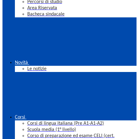
Percorsi di studio
Area Riservata
Bacheca sindacale
Novità
Le notizie
Corsi
Corsi di lingua italiana (Pre A1-A1-A2)
Scuola media (1° livello)
Corso di preparazione ed esame CELI (cert.