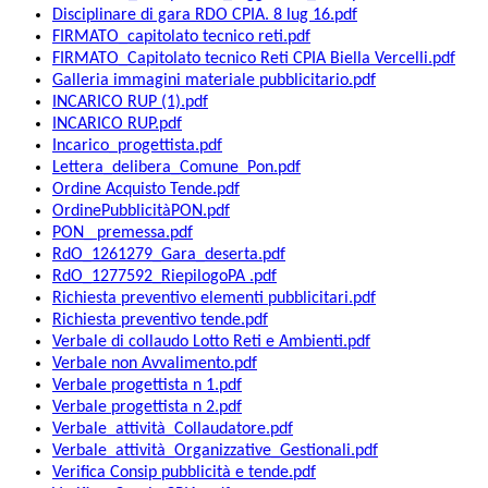
Disciplinare di gara RDO CPIA. 8 lug 16.pdf
FIRMATO_capitolato tecnico reti.pdf
FIRMATO_Capitolato tecnico Reti CPIA Biella Vercelli.pdf
Galleria immagini materiale pubblicitario.pdf
INCARICO RUP (1).pdf
INCARICO RUP.pdf
Incarico_progettista.pdf
Lettera_delibera_Comune_Pon.pdf
Ordine Acquisto Tende.pdf
OrdinePubblicitàPON.pdf
PON_ premessa.pdf
RdO_1261279_Gara_deserta.pdf
RdO_1277592_RiepilogoPA .pdf
Richiesta preventivo elementi pubblicitari.pdf
Richiesta preventivo tende.pdf
Verbale di collaudo Lotto Reti e Ambienti.pdf
Verbale non Avvalimento.pdf
Verbale progettista n 1.pdf
Verbale progettista n 2.pdf
Verbale_attività_Collaudatore.pdf
Verbale_attività_Organizzative_Gestionali.pdf
Verifica Consip pubblicità e tende.pdf