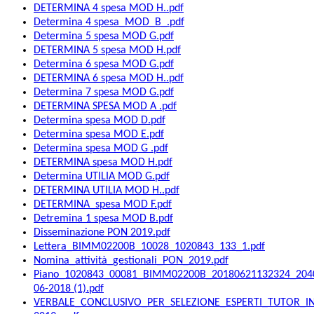
DETERMINA 4 spesa MOD H..pdf
Determina 4 spesa_MOD_B_.pdf
Determina 5 spesa MOD G.pdf
DETERMINA 5 spesa MOD H.pdf
Determina 6 spesa MOD G.pdf
DETERMINA 6 spesa MOD H..pdf
Determina 7 spesa MOD G.pdf
DETERMINA SPESA MOD A .pdf
Determina spesa MOD D.pdf
Determina spesa MOD E.pdf
Determina spesa MOD G .pdf
DETERMINA spesa MOD H.pdf
Determina UTILIA MOD G.pdf
DETERMINA UTILIA MOD H..pdf
DETERMINA_spesa MOD F.pdf
Detremina 1 spesa MOD B.pdf
Disseminazione PON 2019.pdf
Lettera_BIMM02200B_10028_1020843_133_1.pdf
Nomina_attività_gestionali_PON_2019.pdf
Piano_1020843_00081_BIMM02200B_20180621132324_204
06-2018 (1).pdf
VERBALE_CONCLUSIVO_PER_SELEZIONE_ESPERTI_TUTOR_I