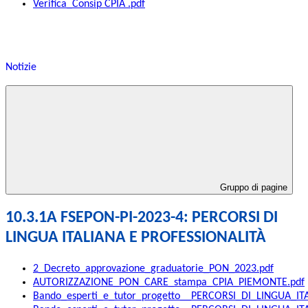
Verifica_Consip CPIA .pdf
Notizie
Gruppo di pagine
10.3.1A FSEPON-PI-2023-4: PERCORSI DI
LINGUA ITALIANA E PROFESSIONALITÀ
2_Decreto_approvazione_graduatorie_PON_2023.pdf
AUTORIZZAZIONE_PON_CARE_stampa_CPIA_PIEMONTE.pdf
Bando_esperti_e_tutor_progetto__PERCORSI_DI_LINGUA_IT