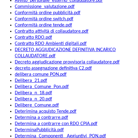
Avviso_personale_esterno_collaudatore.pdf
Commissione_valutazione.pdf
Conformità ordine pubblicità.pdf
Conformità ordine switch.pdf
Conformità ordine tende.pdf
Contratto attività di collaudatore.pdf
Contratto RDO.pdf
Contratto RDO Ambienti digitali.pdf
DECRETO AGGIUDICAZIONE DEFINITIVA INCARICO
COLLAUDATORE.pdf
Decreto aggiudicazione provvisoria collaudatore.pdf
decreto assegnazione definitiva C2.pdf
delibera comune PON.pdf
Delibera_21.pdf
Delibera_Comune_Pon.pdf
Delibera_n_18.pdf
Delibera_n_20.pdf
Delibere_Comune.pdf
Deterimina acquisto Tende.pdf
Determina a contrarre.pdf
Determina a contrarre con RDO CPIA.pdf
DeterminaPubblicità.pdf
Determina_Componenti_ Aggiuntivi_PON.pdf