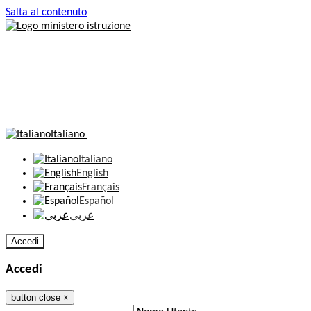
Salta al contenuto
Italiano
Italiano
English
Français
Español
عربى
Accedi
Accedi
button close
×