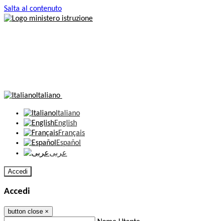
Salta al contenuto
Italiano
Italiano
English
Français
Español
عربى
Accedi
Accedi
button close
×