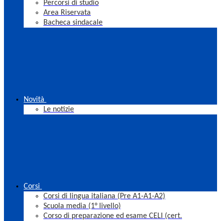
Percorsi di studio
Area Riservata
Bacheca sindacale
Novità
Le notizie
Corsi
Corsi di lingua italiana (Pre A1-A1-A2)
Scuola media (1° livello)
Corso di preparazione ed esame CELI (cert.