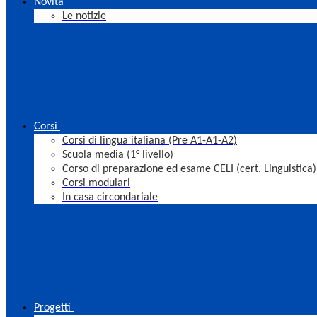
Novità
Le notizie
Corsi
Corsi di lingua italiana (Pre A1-A1-A2)
Scuola media (1° livello)
Corso di preparazione ed esame CELI (cert. Linguistica)
Corsi modulari
In casa circondariale
Progetti