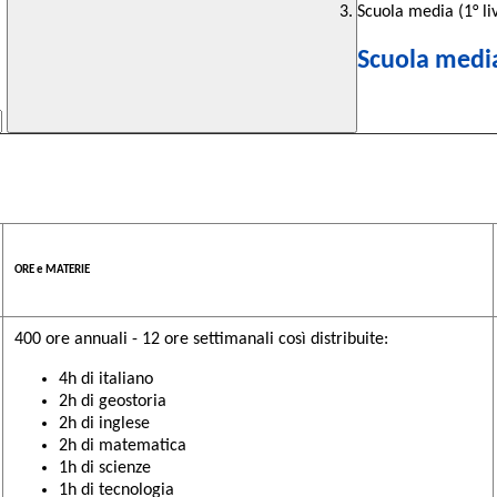
Scuola media (1° liv
Scuola media 
ORE e MATERIE
400 ore annuali - 12 ore settimanali così distribuite:
4h di italiano
2h di geostoria
2h di inglese
2h di matematica
1h di scienze
1h di tecnologia