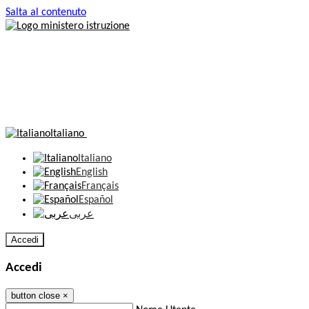
Salta al contenuto
Italiano
Italiano
English
Français
Español
عربى
Accedi
Accedi
button close
×