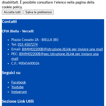
disabilitati. È possibile consultare l'elenco nella pagina della
cookie policy.
Accetta tutti
Salva le preferenze
Contatti
CPIA Biella - Vercelli
Piazza Cossato 2A - BIELLA (BI)
Tel:
015 4507274
Email:
BIMM02200B@istruzione.it
Link per inviare una mail
PEC:
BIMM02200B@pec.istruzione.it
Link per inviare una
mail
C.F.: 90065600026
Seguici su
Facebook
Youtube
Instagram
Sezione Link Utili