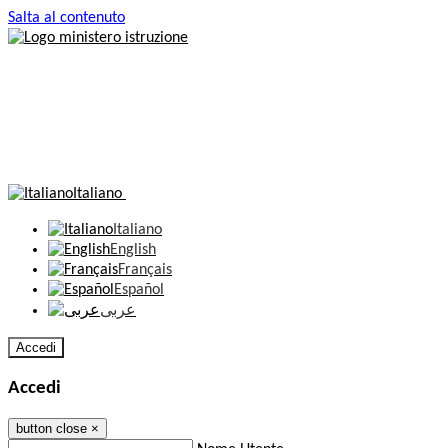
Salta al contenuto
Italiano
Italiano
English
Français
Español
عربى
Accedi
Accedi
button close
×