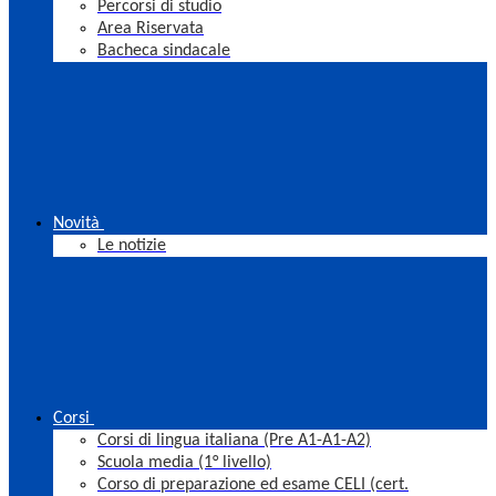
Percorsi di studio
Area Riservata
Bacheca sindacale
Novità
Le notizie
Corsi
Corsi di lingua italiana (Pre A1-A1-A2)
Scuola media (1° livello)
Corso di preparazione ed esame CELI (cert.