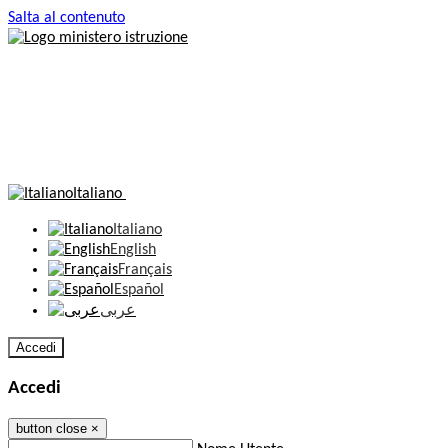
Salta al contenuto
Italiano
Italiano
English
Français
Español
عربى
Accedi
Accedi
button close
×