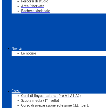
Percorsi di studio
Area Riservata
Bacheca sindacale
Novità
Le notizie
Corsi
Corsi di lingua italiana (Pre A1-A1-A2)
Scuola media (1° livello)
Corso di preparazione ed esame CELI (cert.