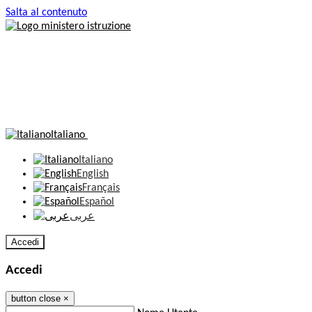
Salta al contenuto
Italiano
Italiano
English
Français
Español
عربى
Accedi
Accedi
button close
×