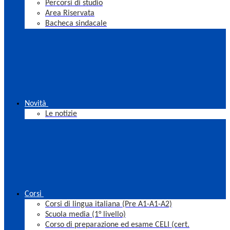
Percorsi di studio
Area Riservata
Bacheca sindacale
Novità
Le notizie
Corsi
Corsi di lingua italiana (Pre A1-A1-A2)
Scuola media (1° livello)
Corso di preparazione ed esame CELI (cert.