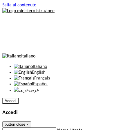
Salta al contenuto
Italiano
Italiano
English
Français
Español
عربى
Accedi
Accedi
button close
×