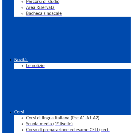
Percorsi di studio
Area Riservata
Bacheca sindacale
Novità
Le notizie
Corsi
Corsi di lingua italiana (Pre A1-A1-A2)
Scuola media (1° livello)
Corso di preparazione ed esame CELI (cert.