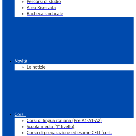
Percorsi di studio
Area Riservata
Bacheca sindacale
Novità
Le notizie
Corsi
Corsi di lingua italiana (Pre A1-A1-A2)
Scuola media (1° livello)
Corso di preparazione ed esame CELI (cert.