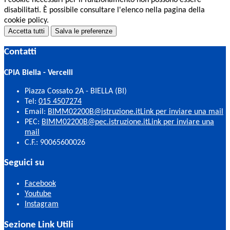
I cookie necessari per il funzionamento non possono essere
disabilitati. È possibile consultare l'elenco nella pagina della
cookie policy.
Accetta tutti
Salva le preferenze
Contatti
CPIA Biella - Vercelli
Piazza Cossato 2A - BIELLA (BI)
Tel:
015 4507274
Email:
BIMM02200B@istruzione.it
Link per inviare una mail
PEC:
BIMM02200B@pec.istruzione.it
Link per inviare una
mail
C.F.: 90065600026
Seguici su
Facebook
Youtube
Instagram
Sezione Link Utili