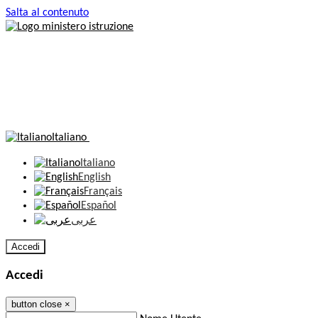
Salta al contenuto
Italiano
Italiano
English
Français
Español
عربى
Accedi
Accedi
button close
×