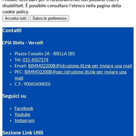
I cookie necessari per il funzionamento non possono essere
disabilitati. È possibile consultare l'elenco nella pagina della
cookie policy.
Accetta tutti
Salva le preferenze
Contatti
CPIA Biella - Vercelli
Piazza Cossato 2A - BIELLA (BI)
Tel:
015 4507274
Email:
BIMM02200B@istruzione.it
Link per inviare una mail
PEC:
BIMM02200B@pec.istruzione.it
Link per inviare una
mail
C.F.: 90065600026
Seguici su
Facebook
Youtube
Instagram
Sezione Link Utili