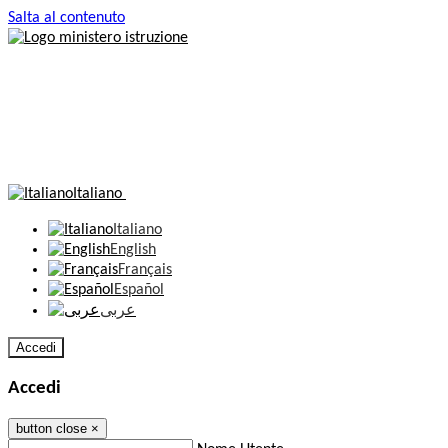
Salta al contenuto
Italiano
Italiano
English
Français
Español
عربى
Accedi
Accedi
button close
×