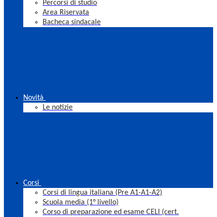
Percorsi di studio
Area Riservata
Bacheca sindacale
Novità
Le notizie
Corsi
Corsi di lingua italiana (Pre A1-A1-A2)
Scuola media (1° livello)
Corso di preparazione ed esame CELI (cert.