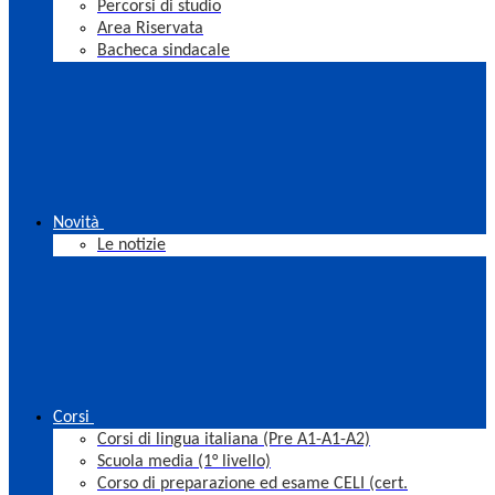
Percorsi di studio
Area Riservata
Bacheca sindacale
Novità
Le notizie
Corsi
Corsi di lingua italiana (Pre A1-A1-A2)
Scuola media (1° livello)
Corso di preparazione ed esame CELI (cert.