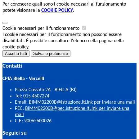
Per conoscere quali sono i cookie necessari al funzionamento
potete visionare la
COOKIE POLICY
.
Cookie necessari per il funzionamento
I cookie necessari per il funzionamento non possono essere
disabilitati. È possibile consultare l'elenco nella pagina della
cookie policy.
Accetta tutti
Salva le preferenze
Contatti
CPIA Biella - Vercelli
Piazza Cossato 2A - BIELLA (BI)
Tel:
015 4507274
Email:
BIMM02200B@istruzione.it
Link per inviare una mail
PEC:
BIMM02200B@pec.istruzione.it
Link per inviare una
mail
C.F.: 90065600026
Seguici su