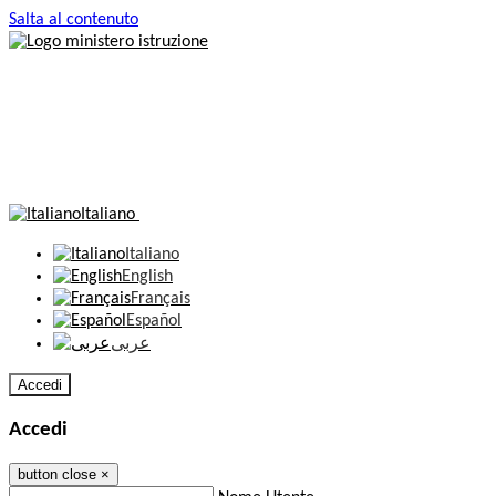
Salta al contenuto
Italiano
Italiano
English
Français
Español
عربى
Accedi
Accedi
button close
×