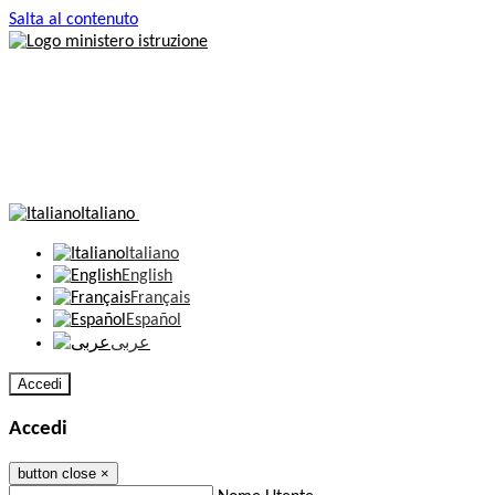
Salta al contenuto
Italiano
Italiano
English
Français
Español
عربى
Accedi
Accedi
button close
×