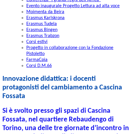
Conferenza "I grandi regni dell'Africa"
Evento inaugurale Progetto Lettura ad alta voce
Moimenta da Beira
Erasmus Karlskrona
Erasmus Tudela
Erasmus Bingen
Erasmus Trabzon
Corsi estivi
Progetto in collaborazione con la Fondazione
Pistoletto
FarmaCpia
Corsi D.M.66
Innovazione didattica: i docenti
protagonisti del cambiamento a Cascina
Fossata
Si è svolto presso gli spazi di Cascina
Fossata, nel quartiere Rebaudengo di
Torino, una delle tre giornate d’incontro in