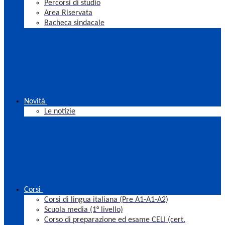
Percorsi di studio
Area Riservata
Bacheca sindacale
Novità
Le notizie
Corsi
Corsi di lingua italiana (Pre A1-A1-A2)
Scuola media (1° livello)
Corso di preparazione ed esame CELI (cert.