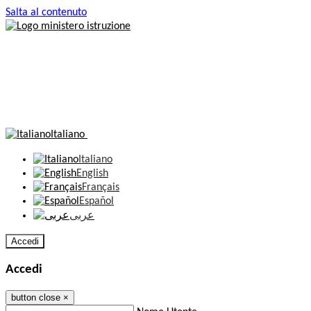
Salta al contenuto
Italiano
Italiano
English
Français
Español
عربى
Accedi
Accedi
button close
×