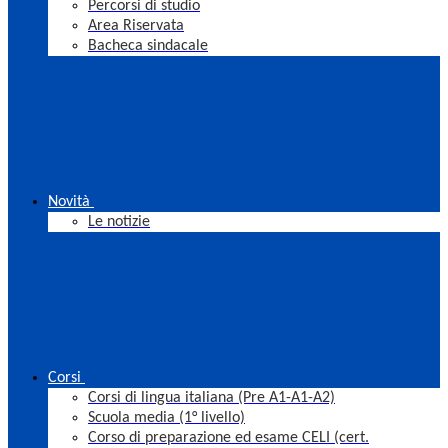
Percorsi di studio
Area Riservata
Bacheca sindacale
Novità
Le notizie
Corsi
Corsi di lingua italiana (Pre A1-A1-A2)
Scuola media (1° livello)
Corso di preparazione ed esame CELI (cert.