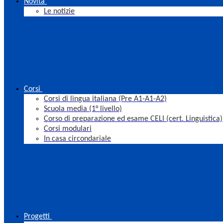
Novità
Le notizie
Corsi
Corsi di lingua italiana (Pre A1-A1-A2)
Scuola media (1° livello)
Corso di preparazione ed esame CELI (cert. Linguistica)
Corsi modulari
In casa circondariale
Progetti