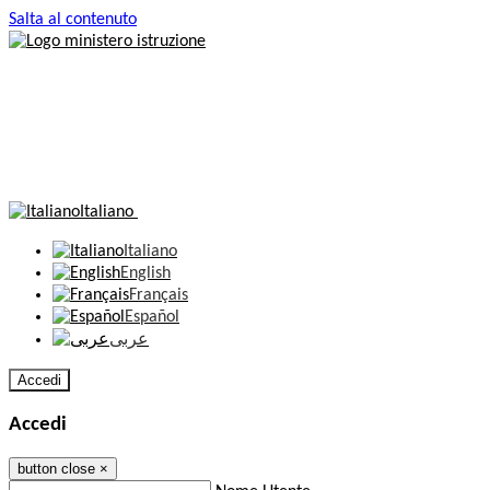
Salta al contenuto
Italiano
Italiano
English
Français
Español
عربى
Accedi
Accedi
button close
×