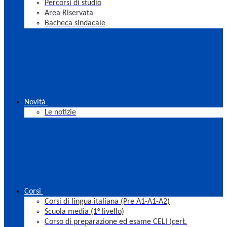
Percorsi di studio
Area Riservata
Bacheca sindacale
Novità
Le notizie
Corsi
Corsi di lingua italiana (Pre A1-A1-A2)
Scuola media (1° livello)
Corso di preparazione ed esame CELI (cert.