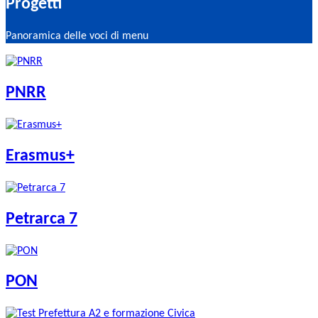
Progetti
Panoramica delle voci di menu
PNRR
Erasmus+
Petrarca 7
PON