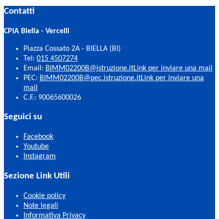
Contatti
CPIA Biella - Vercelli
Piazza Cossato 2A - BIELLA (BI)
Tel:
015 4507274
Email:
BIMM02200B@istruzione.it
Link per inviare una mail
PEC:
BIMM02200B@pec.istruzione.it
Link per inviare una
mail
C.F.: 90065600026
Seguici su
Facebook
Youtube
Instagram
Sezione Link Utili
Cookie policy
Note legali
Informativa Privacy