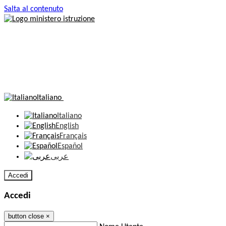
Salta al contenuto
Italiano
Italiano
English
Français
Español
عربى
Accedi
Accedi
button close
×