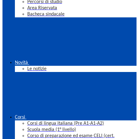
Percorsi di studio
Area Riservata
Bacheca sindacale
Novità
Le notizie
Corsi
Corsi di lingua italiana (Pre A1-A1-A2)
Scuola media (1° livello)
Corso di preparazione ed esame CELI (cert.