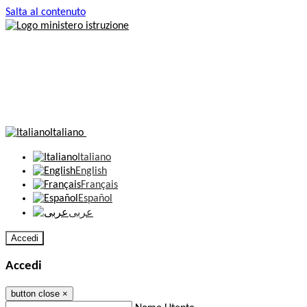
Salta al contenuto
Italiano
Italiano
English
Français
Español
عربى
Accedi
Accedi
button close
×