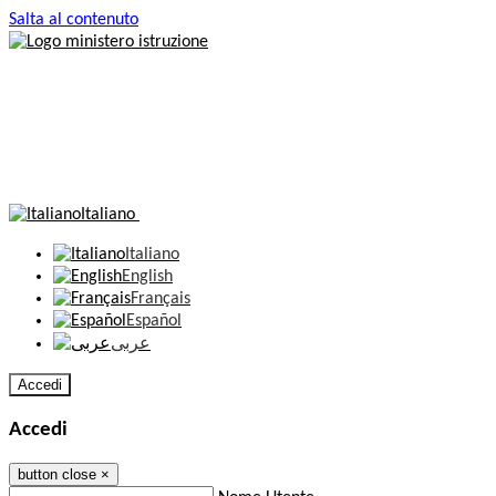
Salta al contenuto
Italiano
Italiano
English
Français
Español
عربى
Accedi
Accedi
button close
×