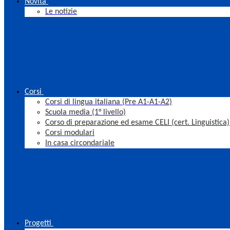
Novità
Le notizie
Corsi
Corsi di lingua italiana (Pre A1-A1-A2)
Scuola media (1° livello)
Corso di preparazione ed esame CELI (cert. Linguistica)
Corsi modulari
In casa circondariale
Progetti