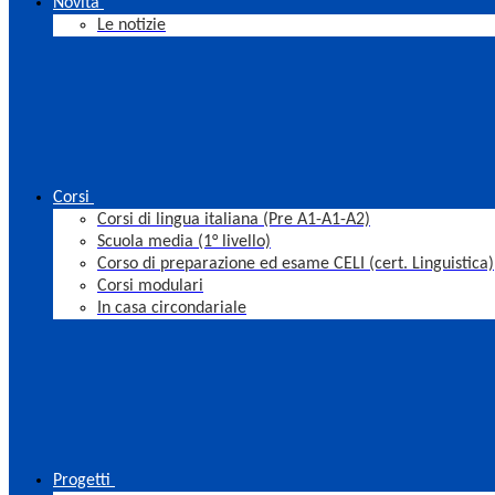
Novità
Le notizie
Corsi
Corsi di lingua italiana (Pre A1-A1-A2)
Scuola media (1° livello)
Corso di preparazione ed esame CELI (cert. Linguistica)
Corsi modulari
In casa circondariale
Progetti