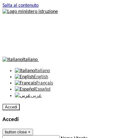
Salta al contenuto
Italiano
Italiano
English
Français
Español
عربى
Accedi
Accedi
button close
×