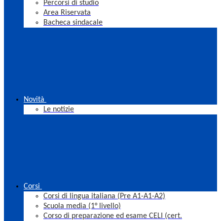
Percorsi di studio
Area Riservata
Bacheca sindacale
Novità
Le notizie
Corsi
Corsi di lingua italiana (Pre A1-A1-A2)
Scuola media (1° livello)
Corso di preparazione ed esame CELI (cert.