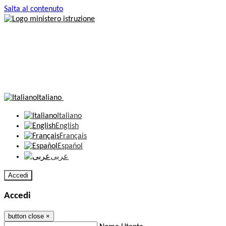
Salta al contenuto
Italiano
Italiano
English
Français
Español
عربى
Accedi
Accedi
button close
×