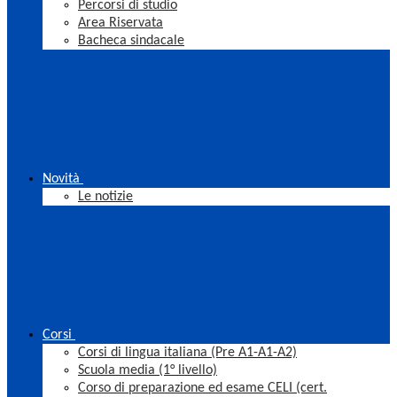
Percorsi di studio
Area Riservata
Bacheca sindacale
Novità
Le notizie
Corsi
Corsi di lingua italiana (Pre A1-A1-A2)
Scuola media (1° livello)
Corso di preparazione ed esame CELI (cert.