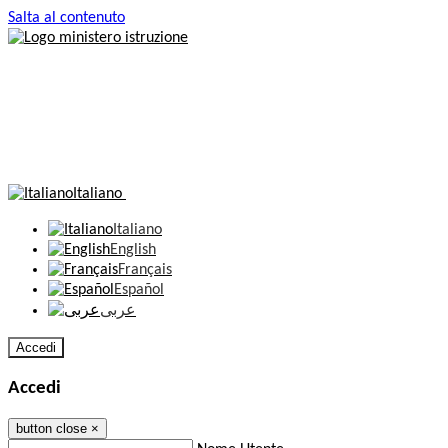
Salta al contenuto
Italiano
Italiano
English
Français
Español
عربى
Accedi
Accedi
button close
×