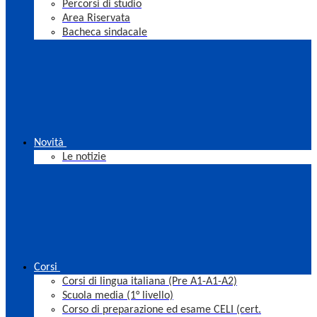
Percorsi di studio
Area Riservata
Bacheca sindacale
Novità
Le notizie
Corsi
Corsi di lingua italiana (Pre A1-A1-A2)
Scuola media (1° livello)
Corso di preparazione ed esame CELI (cert.