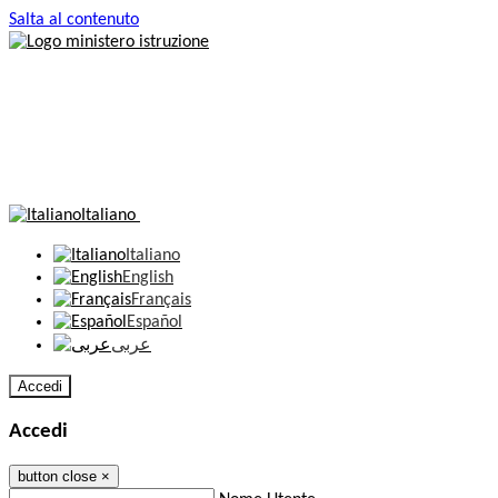
Salta al contenuto
Italiano
Italiano
English
Français
Español
عربى
Accedi
Accedi
button close
×