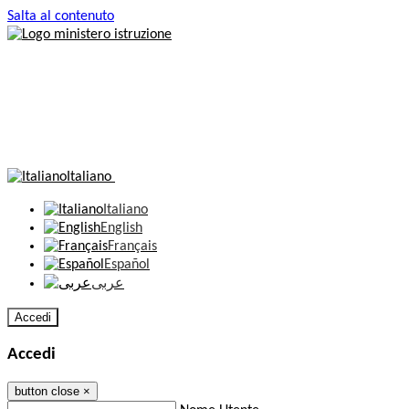
Salta al contenuto
Italiano
Italiano
English
Français
Español
عربى
Accedi
Accedi
button close
×