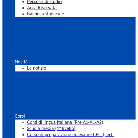
Percorsi di studio
Area Riservata
Bacheca sindacale
Novità
Le notizie
Corsi
Corsi di lingua italiana (Pre A1-A1-A2)
Scuola media (1° livello)
Corso di preparazione ed esame CELI (cert.