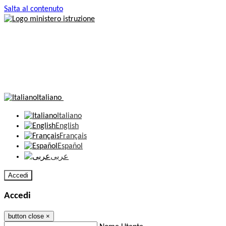
Salta al contenuto
Italiano
Italiano
English
Français
Español
عربى
Accedi
Accedi
button close
×