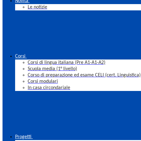
Novità
Le notizie
Corsi
Corsi di lingua italiana (Pre A1-A1-A2)
Scuola media (1° livello)
Corso di preparazione ed esame CELI (cert. Linguistica)
Corsi modulari
In casa circondariale
Progetti