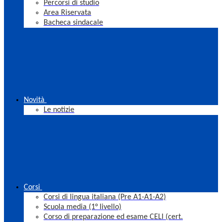
Percorsi di studio
Area Riservata
Bacheca sindacale
Novità
Le notizie
Corsi
Corsi di lingua italiana (Pre A1-A1-A2)
Scuola media (1° livello)
Corso di preparazione ed esame CELI (cert.