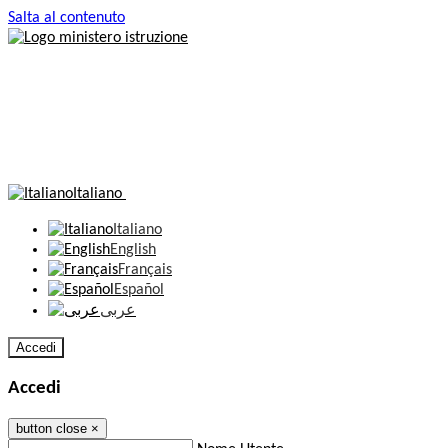
Salta al contenuto
Italiano
Italiano
English
Français
Español
عربى
Accedi
Accedi
button close
×