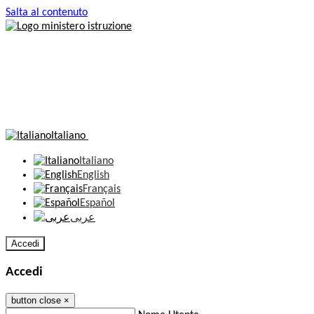
Salta al contenuto
Italiano
Italiano
English
Français
Español
عربى
Accedi
Accedi
button close
×