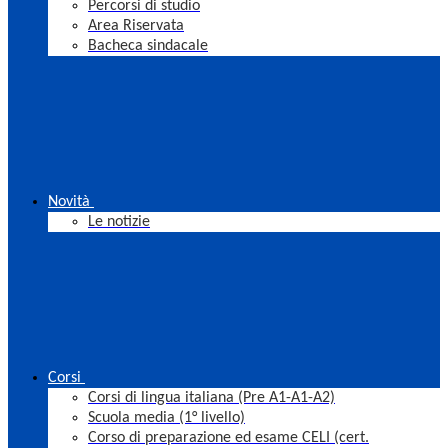
Percorsi di studio
Area Riservata
Bacheca sindacale
Novità
Le notizie
Corsi
Corsi di lingua italiana (Pre A1-A1-A2)
Scuola media (1° livello)
Corso di preparazione ed esame CELI (cert.