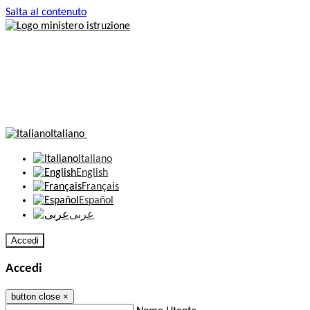
Salta al contenuto
Italiano
Italiano
English
Français
Español
عربى
Accedi
Accedi
button close
×