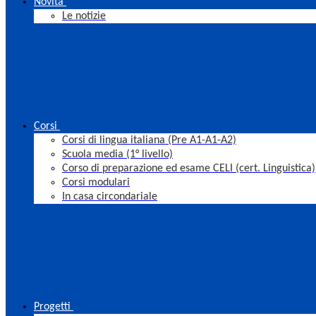
Novità
Le notizie
Corsi
Corsi di lingua italiana (Pre A1-A1-A2)
Scuola media (1° livello)
Corso di preparazione ed esame CELI (cert. Linguistica)
Corsi modulari
In casa circondariale
Progetti