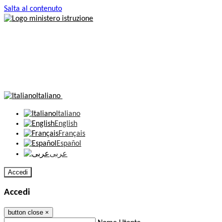
Salta al contenuto
Italiano
Italiano
English
Français
Español
عربى
Accedi
Accedi
button close
×