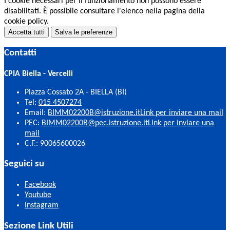
I cookie necessari per il funzionamento non possono essere
disabilitati. È possibile consultare l'elenco nella pagina della
cookie policy.
Accetta tutti
Salva le preferenze
Contatti
CPIA Biella - Vercelli
Piazza Cossato 2A - BIELLA (BI)
Tel:
015 4507274
Email:
BIMM02200B@istruzione.it
Link per inviare una mail
PEC:
BIMM02200B@pec.istruzione.it
Link per inviare una
mail
C.F.: 90065600026
Seguici su
Facebook
Youtube
Instagram
Sezione Link Utili