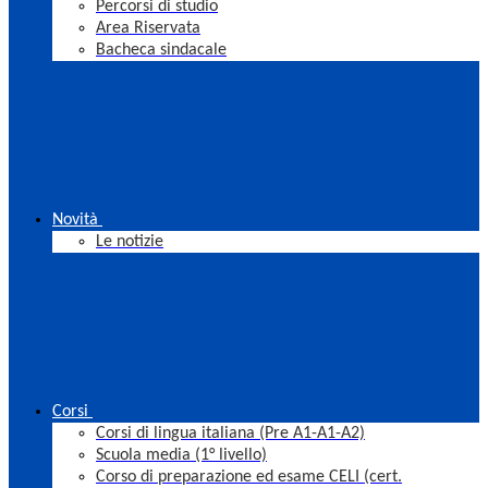
Percorsi di studio
Area Riservata
Bacheca sindacale
Novità
Le notizie
Corsi
Corsi di lingua italiana (Pre A1-A1-A2)
Scuola media (1° livello)
Corso di preparazione ed esame CELI (cert.