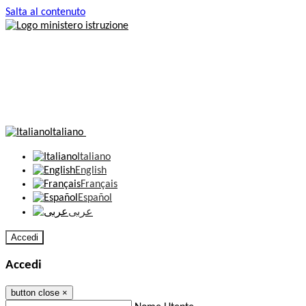
Salta al contenuto
Italiano
Italiano
English
Français
Español
عربى
Accedi
Accedi
button close
×