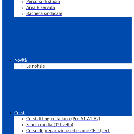
Percorsi di studio
Area Riservata
Bacheca sindacale
Novità
Le notizie
Corsi
Corsi di lingua italiana (Pre A1-A1-A2)
Scuola media (1° livello)
Corso di preparazione ed esame CELI (cert.