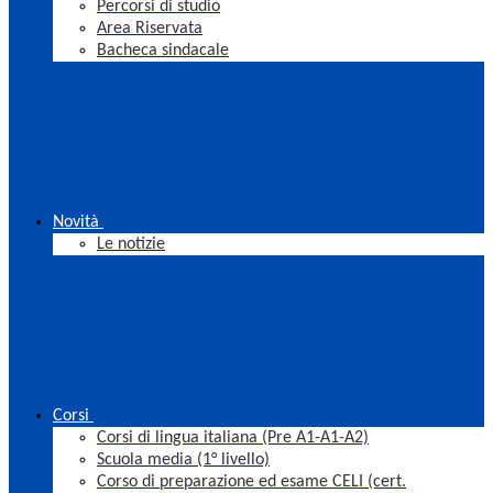
Percorsi di studio
Area Riservata
Bacheca sindacale
Novità
Le notizie
Corsi
Corsi di lingua italiana (Pre A1-A1-A2)
Scuola media (1° livello)
Corso di preparazione ed esame CELI (cert.