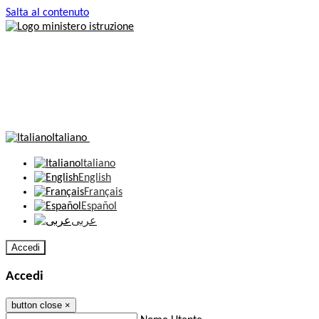
Salta al contenuto
Italiano
Italiano
English
Français
Español
عربى
Accedi
Accedi
button close
×