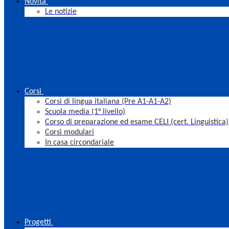
Novità
Le notizie
Corsi
Corsi di lingua italiana (Pre A1-A1-A2)
Scuola media (1° livello)
Corso di preparazione ed esame CELI (cert. Linguistica)
Corsi modulari
In casa circondariale
Progetti