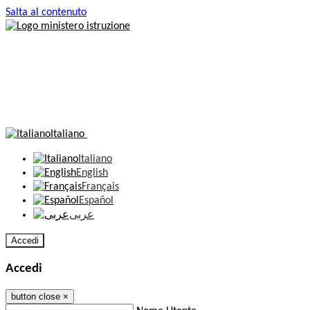
Salta al contenuto
Italiano
Italiano
English
Français
Español
عربى
Accedi
Accedi
button close
×