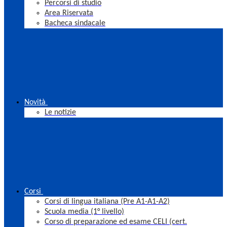
Percorsi di studio
Area Riservata
Bacheca sindacale
Novità
Le notizie
Corsi
Corsi di lingua italiana (Pre A1-A1-A2)
Scuola media (1° livello)
Corso di preparazione ed esame CELI (cert.