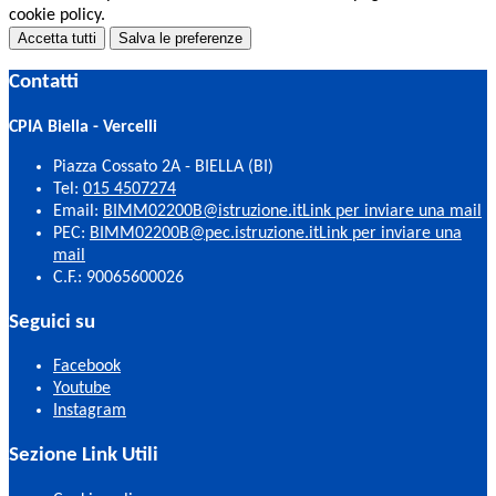
cookie policy.
Accetta tutti
Salva le preferenze
Contatti
CPIA Biella - Vercelli
Piazza Cossato 2A - BIELLA (BI)
Tel:
015 4507274
Email:
BIMM02200B@istruzione.it
Link per inviare una mail
PEC:
BIMM02200B@pec.istruzione.it
Link per inviare una
mail
C.F.: 90065600026
Seguici su
Facebook
Youtube
Instagram
Sezione Link Utili