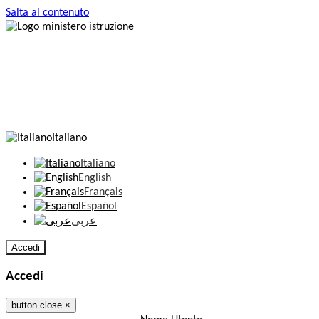
Salta al contenuto
Italiano
Italiano
English
Français
Español
عربى
Accedi
Accedi
button close
×