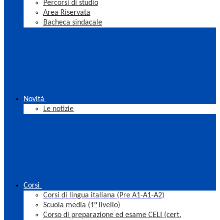
Percorsi di studio
Area Riservata
Bacheca sindacale
Novità
Le notizie
Corsi
Corsi di lingua italiana (Pre A1-A1-A2)
Scuola media (1° livello)
Corso di preparazione ed esame CELI (cert.