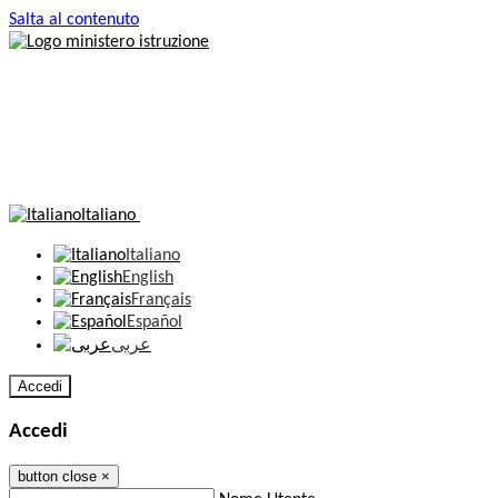
Salta al contenuto
Italiano
Italiano
English
Français
Español
عربى
Accedi
Accedi
button close
×