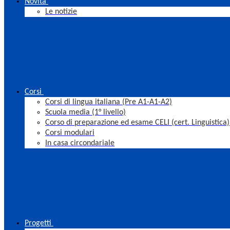
Novità
Le notizie
Corsi
Corsi di lingua italiana (Pre A1-A1-A2)
Scuola media (1° livello)
Corso di preparazione ed esame CELI (cert. Linguistica)
Corsi modulari
In casa circondariale
Progetti