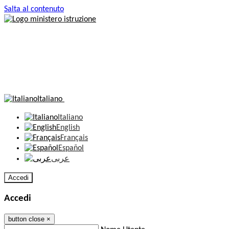
Salta al contenuto
Italiano
Italiano
English
Français
Español
عربى
Accedi
Accedi
button close
×