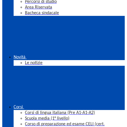
Percorsi di studio
Area Riservata
Bacheca sindacale
Novità
Le notizie
Corsi
Corsi di lingua italiana (Pre A1-A1-A2)
Scuola media (1° livello)
Corso di preparazione ed esame CELI (cert.