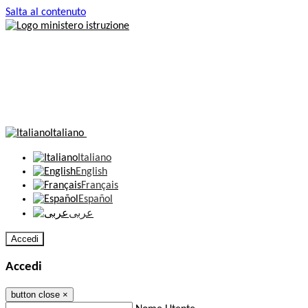
Salta al contenuto
Italiano
Italiano
English
Français
Español
عربى
Accedi
Accedi
button close
×