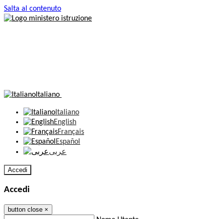
Salta al contenuto
Italiano
Italiano
English
Français
Español
عربى
Accedi
Accedi
button close
×