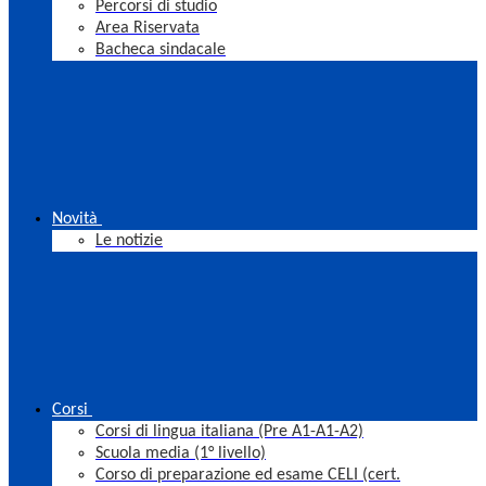
Percorsi di studio
Area Riservata
Bacheca sindacale
Novità
Le notizie
Corsi
Corsi di lingua italiana (Pre A1-A1-A2)
Scuola media (1° livello)
Corso di preparazione ed esame CELI (cert.