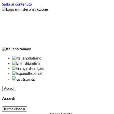
Salta al contenuto
Italiano
Italiano
English
Français
Español
عربى
Accedi
Accedi
button close
×