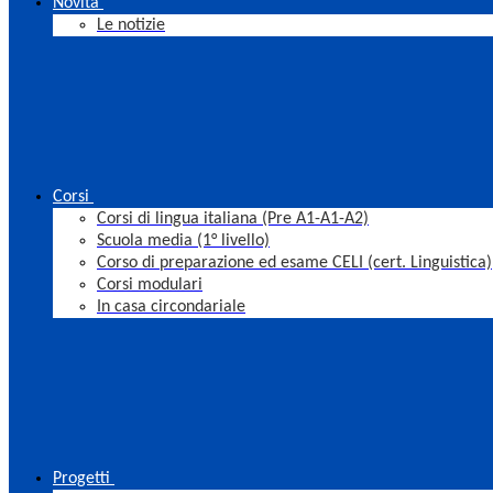
Novità
Le notizie
Corsi
Corsi di lingua italiana (Pre A1-A1-A2)
Scuola media (1° livello)
Corso di preparazione ed esame CELI (cert. Linguistica)
Corsi modulari
In casa circondariale
Progetti