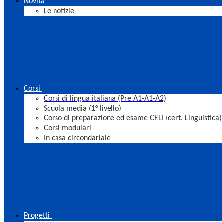
Novità
Le notizie
Corsi
Corsi di lingua italiana (Pre A1-A1-A2)
Scuola media (1° livello)
Corso di preparazione ed esame CELI (cert. Linguistica)
Corsi modulari
In casa circondariale
Progetti