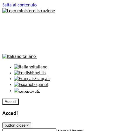
Salta al contenuto
Italiano
Italiano
English
Français
Español
عربى
Accedi
Accedi
button close
×