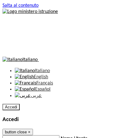
Salta al contenuto
Italiano
Italiano
English
Français
Español
عربى
Accedi
Accedi
button close
×