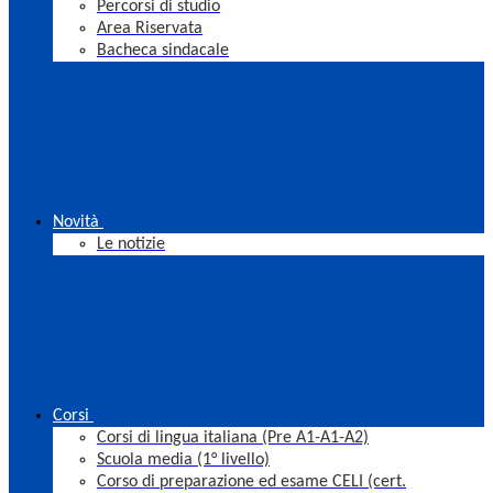
Percorsi di studio
Area Riservata
Bacheca sindacale
Novità
Le notizie
Corsi
Corsi di lingua italiana (Pre A1-A1-A2)
Scuola media (1° livello)
Corso di preparazione ed esame CELI (cert.