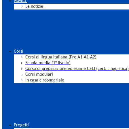
Novità
Le notizie
Corsi
Corsi di lingua italiana (Pre A1-A1-A2)
Scuola media (1° livello)
Corso di preparazione ed esame CELI (cert. Linguistica)
Corsi modulari
In casa circondariale
Progetti