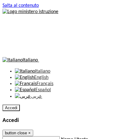
Salta al contenuto
Italiano
Italiano
English
Français
Español
عربى
Accedi
Accedi
button close
×