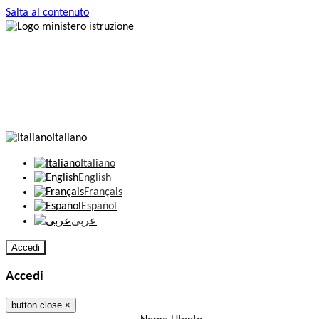
Salta al contenuto
Italiano
Italiano
English
Français
Español
عربى
Accedi
Accedi
button close
×