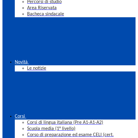
Percorsi di studio
Area Riservata
Bacheca sindacale
Novità
Le notizie
Corsi
Corsi di lingua italiana (Pre A1-A1-A2)
Scuola media (1° livello)
Corso di preparazione ed esame CELI (cert.